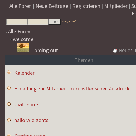
Alle Foren
|
Neue Beiträge
|
Registrieren
|
Mitglieder
|
S
F
vergessen?
Alle Foren
welcome
Coming out
Neues 
Themen
Kalender
Einladung zur Mitarbeit im künstlerischen Ausdruck
that´s me
hallo wie gehts