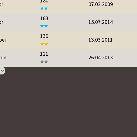
180
or
07.03.2009
163
or
15.07.2014
139
bei
13.03.2011
121
min
26.04.2013