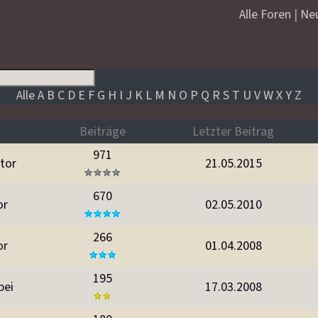
Alle Foren
|
Ne
Alle
A
B
C
D
E
F
G
H
I
J
K
L
M
N
O
P
Q
R
S
T
U
V
W
X
Y
Z
Beiträge
Letzter Beitrag
971
tor
21.05.2015
670
or
02.05.2010
266
or
01.04.2008
195
bei
17.03.2008