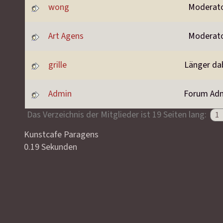
wong
Moderat
Art Agens
Moderat
grille
Länger da
Admin
Forum Ad
Das Verzeichnis der Mitglieder ist 19 Seiten lang:
Kunstcafe Paragens
0.19 Sekunden