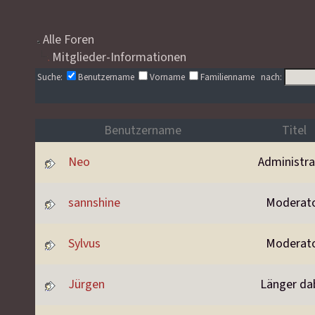
Alle Foren
Mitglieder-Informationen
Suche:
Benutzername
Vorname
Familienname nach:
Benutzername
Titel
Neo
Administra
sannshine
Moderat
Sylvus
Moderat
Jürgen
Länger da