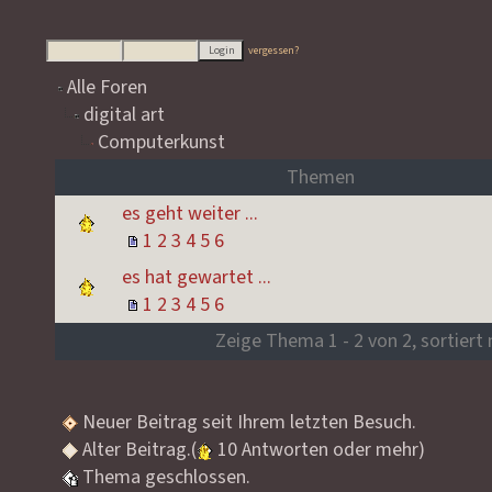
vergessen?
Alle Foren
digital art
Computerkunst
Themen
es geht weiter ...
1
2
3
4
5
6
es hat gewartet ...
1
2
3
4
5
6
Zeige Thema 1 - 2 von 2, sortiert
Neuer Beitrag seit Ihrem letzten Besuch.
Alter Beitrag.(
10 Antworten oder mehr)
Thema geschlossen.