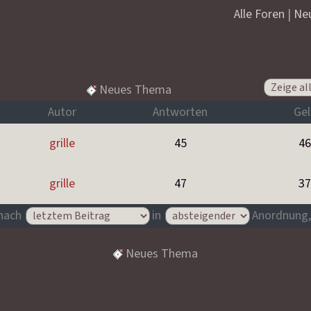
Alle Foren
|
Ne
Neues Thema
Autor
Antworten
Gel
grille
45
46
grille
47
37
 nach
in
Anordnung,
Neues Thema