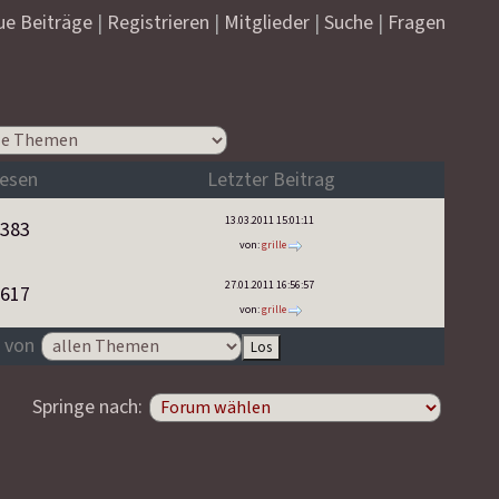
ue Beiträge
|
Registrieren
|
Mitglieder
|
Suche
|
Fragen
esen
Letzter Beitrag
13.03.2011 15:01:11
383
von:
grille
27.01.2011 16:56:57
617
von:
grille
 von
Springe nach: