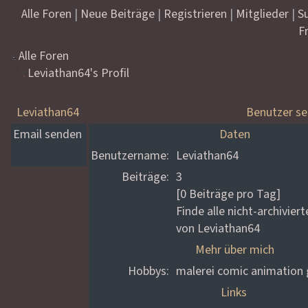
Alle Foren
|
Neue Beiträge
|
Registrieren
|
Mitglieder
|
S
F
Alle Foren
Leviathan64's Profil
Leviathan64
Benutzer se
Email senden
Daten
Benutzername:
Leviathan64
Beiträge:
3
[0 Beiträge pro Tag]
Finde alle nicht-archivier
von Leviathan64
Mehr über mich
Hobbys:
malerei comic animation 
Links